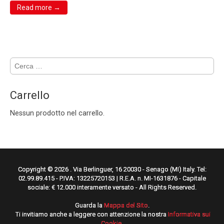
Read more →
Ricerca
per:
Carrello
Nessun prodotto nel carrello.
Copyright © 2026
. Via Berlinguer, 16 20030 - Senago (MI) Italy. Tel:
02.99.89.415 - P.IVA: 13225720153 | R.E.A. n. MI-1631876 - Capitale
sociale: € 12.000 interamente versato - All Rights Reserved.
Guarda la
Mappa del Sito
.
Ti invitiamo anche a leggere con attenzione la nostra
Informativa sui
Cookie
.