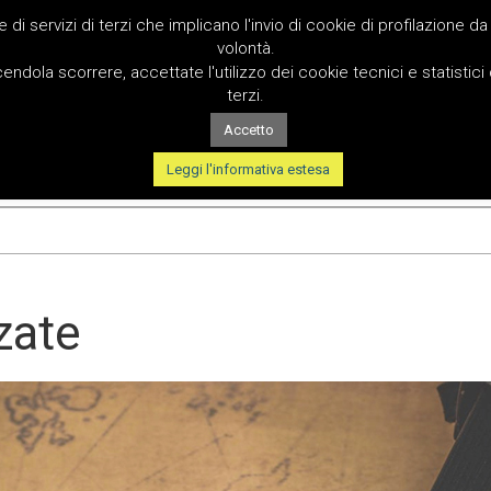
e di servizi di terzi che implicano l'invio di cookie di profilazione d
volontà.
p to content
ndola scorrere, accettate l'utilizzo dei cookie tecnici e statistici 
Chi siamo
Prodotti
Shop
Info e Preventivi
ain menu
terzi.
Accetto
Leggi l'informativa estesa
zate