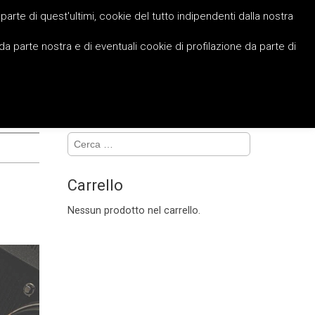
a parte di quest'ultimi, cookie del tutto indipendenti dalla nostra
da parte nostra e di eventuali cookie di profilazione da parte di
News
Lavora con noi
Contatti
IT
Ricerca
per:
Carrello
Nessun prodotto nel carrello.