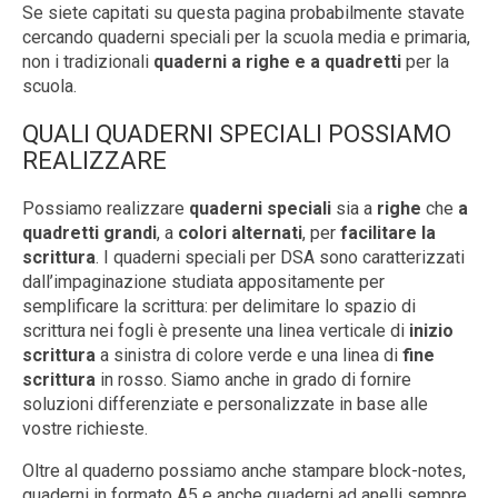
Se siete capitati su questa pagina probabilmente stavate
cercando quaderni speciali per la scuola media e primaria,
non i tradizionali
quaderni a righe e a quadretti
per la
scuola.
QUALI QUADERNI SPECIALI POSSIAMO
REALIZZARE
Possiamo realizzare
quaderni speciali
sia a
righe
che
a
quadretti grandi
, a
colori alternati
, per
facilitare la
scrittura
. I quaderni speciali per DSA sono caratterizzati
dall’impaginazione studiata appositamente per
semplificare la scrittura: per delimitare lo spazio di
scrittura nei fogli è presente una linea verticale di
inizio
scrittura
a sinistra di colore verde e una linea di
fine
scrittura
in rosso. Siamo anche in grado di fornire
soluzioni differenziate e personalizzate in base alle
vostre richieste.
Oltre al quaderno possiamo anche stampare block-notes,
quaderni in formato A5 e anche quaderni ad anelli sempre