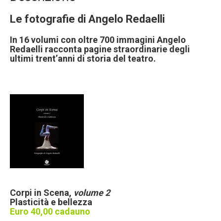
-
Le fotografie di Angelo Redaelli
Corpi
in
In 16 volumi con oltre 700 immagini Angelo
Scena,
Redaelli racconta pagine straordinarie degli
volume
ultimi trent’anni
di storia del teatro.
2
quantità
Corpi in Scena,
volume 2
Plasticità e bellezza
Euro 40,00 cadauno