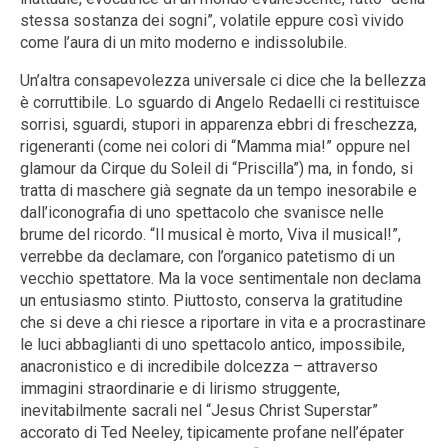
stessa sostanza dei sogni”, volatile eppure così vivido
come l’aura di un mito moderno e indissolubile.
Un’altra consapevolezza universale ci dice che la bellezza
è corruttibile. Lo sguardo di Angelo Redaelli ci restituisce
sorrisi, sguardi, stupori in apparenza ebbri di freschezza,
rigeneranti (come nei colori di “Mamma mia!” oppure nel
glamour da Cirque du Soleil di “Priscilla”) ma, in fondo, si
tratta di maschere già segnate da un tempo inesorabile e
dall’iconografia di uno spettacolo che svanisce nelle
brume del ricordo. “Il musical è morto, Viva il musical!”,
verrebbe da declamare, con l’organico patetismo di un
vecchio spettatore. Ma la voce sentimentale non declama
un entusiasmo stinto. Piuttosto, conserva la gratitudine
che si deve a chi riesce a riportare in vita e a procrastinare
le luci abbaglianti di uno spettacolo antico, impossibile,
anacronistico e di incredibile dolcezza – attraverso
immagini straordinarie e di lirismo struggente,
inevitabilmente sacrali nel “Jesus Christ Superstar”
accorato di Ted Neeley, tipicamente profane nell’épater