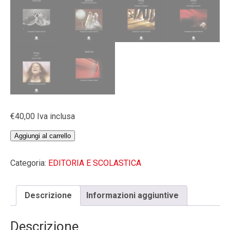
€
40,00
Iva inclusa
Le
Aggiungi al carrello
fotografie
di
Categoria:
EDITORIA E SCOLASTICA
Angelo
Redaelli
(2°
Descrizione
Informazioni aggiuntive
vol.
della
Descrizione
collana)